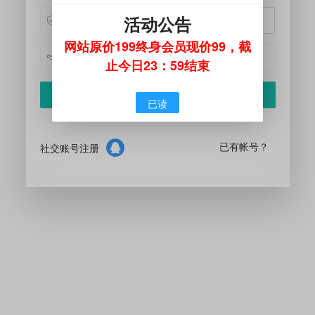
活动公告
获取验证码
网站原价199终身会员现价99，截
止今日23：59结束
注 册
已读
已有帐号？
社交账号注册