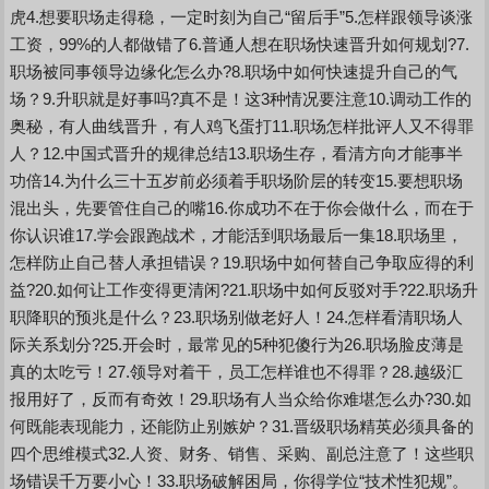
虎4.想要职场走得稳，一定时刻为自己“留后手”5.怎样跟领导谈涨
工资，99%的人都做错了6.普通人想在职场快速晋升如何规划?7.
职场被同事领导边缘化怎么办?8.职场中如何快速提升自己的气
场？9.升职就是好事吗?真不是！这3种情况要注意10.调动工作的
奥秘，有人曲线晋升，有人鸡飞蛋打11.职场怎样批评人又不得罪
人？12.中国式晋升的规律总结13.职场生存，看清方向才能事半
功倍14.为什么三十五岁前必须着手职场阶层的转变15.要想职场
混出头，先要管住自己的嘴16.你成功不在于你会做什么，而在于
你认识谁17.学会跟跑战术，才能活到职场最后一集18.职场里，
怎样防止自己替人承担错误？19.职场中如何替自己争取应得的利
益?20.如何让工作变得更清闲?21.职场中如何反驳对手?22.职场升
职降职的预兆是什么？23.职场别做老好人！24.怎样看清职场人
际关系划分?25.开会时，最常见的5种犯傻行为26.职场脸皮薄是
真的太吃亏！27.领导对着干，员工怎样谁也不得罪？28.越级汇
报用好了，反而有奇效！29.职场有人当众给你难堪怎么办?30.如
何既能表现能力，还能防止别嫉妒？31.晋级职场精英必须具备的
四个思维模式32.人资、财务、销售、采购、副总注意了！这些职
场错误千万要小心！33.职场破解困局，你得学位“技术性犯规”。