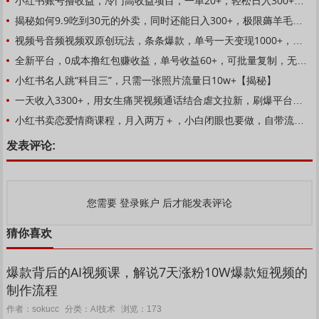
小红书账号撸收益，冷门高收益项目，一单20+，轻松日入300+【揭秘】
揭秘如何9.9吃到30元的外卖，同时还能日入300+，极限薅羊毛教程
视频号音频视频双原创玩法，条条爆款，单号一天变现1000+，保姆级教程【揭秘】
全新平台，0成本撸红包赚收益，单号收益60+，可批量复制，无脑操作，小白有手就行【揭秘】
小红书名人跳“科目三”，只需一张照片流量日10w+【揭秘】
一天收入3300+，用女生痛哭视频通话结合虐文拉新，刷爆平台情感流量【揭秘】
小红书卖恋爱情商课程，月入两万＋，小白闭眼也要做，自带流量，无脑操作就行了【揭秘】
发表评论:
登录账户
您需要
后才能发表评论
猜你喜欢
爆款背后的AI视频课，解说7天涨粉10W爆款短视频的
制作流程
AI技术
作者：sokucc
分类：
浏览：173