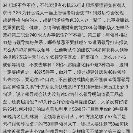
34.职场不争不抢，不代表没有心机35.行走职场要懂得如何替人
求情？36.为什么说人一当上管理者就会变?37.到最后你会发现，
越是性格内向的人，越是职场狠角色38.人这一辈子，比事业赚钱
更重要的是：健康、亲情和管理财富的能力39.普通职场人怎样经
营好第二职业?40.求人办事记住7个“不要”。第二篇：与领导相处
41想与领导搞好关系，哪些禁忌不要触碰？42遭遇领导打击报复
怎么办?43如何驾驭领导，让他听从你的建议?44如何获得大领导
的提携?应该注意什么？45领导不喜欢，同事孤立，怎么办？46
被领导猜疑，不要去解释！3招不露痕迹化解47这3种领导，遇到
一定要绕道走。48这5件事，做对了，领导却更讨厌你48跟领导
出去吃饭，要记住5个口诀，不然被说成情商低不懂事50得罪领导
后如何修复关系?千万别以为认错就行了51领导最讨厌员工说的8
句话，说了领导就会认为没前途52为什么领导明知道员工品德
查，还要启用他？53为什么好心给领导提建议的，大多没有好结
果?54如何对领导的缺点善加利用？55领导打算重用你的8种征兆
56晚清名臣胡林翼：让领导言听计从，4个方法足够了57高手是
怎样跟领导拍桌子的?58空降领导来了，哪些人要注意?59如何快
速接近领导表忠心?60与领导相处，怎样聊天不尴尬？第三篇：同