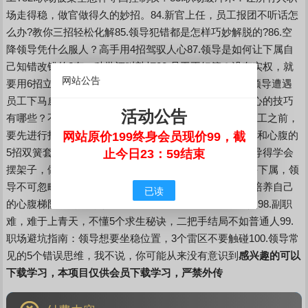
场走得稳，做官做得久的妙招。84.新官上任，员工报团不听话怎
么办?教你三招轻松化解85.领导犯错都是怎样巧妙解脱的?86.空
降领导凭什么服人？高手用4招驾驭人心87.领导是如何让下属自
己知错改错的?有一种批评叫敲打88.员工不好管？没有实权，就
网站公告
要用6招立威89.为什么领导希望公司乱点儿才好?90.新领导遭遇
员工下马威，应该如何反制？5步就够了91.领导收买人心的技巧
活动公告
有哪些？不懂这些，白花钱还得罪人92.为什么在提拔员工之前，
要先进行打压？这才是拉拢人心的正确姿势93.拆穿领导和心腹的
网站原价199终身会员现价99，截
5招双簧套路，你以为的真情，可能不过是演技94.当领导得学会
止今日23：59结束
摆架子，做到3摆3不摆，才能说懂得了为官之道95.批评下属，领
导不可忽略这5点，否则很有可能惹祸上身96.领导怎样培养自己
已读
的心腹梯队97.职场识人术：20个秘诀，一眼看穿眼前人98.副职
难，难于上青天，不懂5个求生秘诀，二把手结局不如普通人99.
职场避坑指南：领导想要坐稳位置，3个雷区不要触碰100.领导常
见的5个错误思维，我不说，你可能从来没有意识到
感兴趣的可以
下载学习，本项目仅供会员下载学习，严禁外传