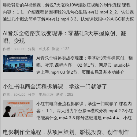
爆款背后的AI视频课，解说7天涨粉10W爆款短视频的制作流程 课程
内容： 1 1、介绍课程起因和我的几句心里话 ev(1).mp4 2_2、认知课
通过几个概念简单了解Alev(1).mp4 3 3、认知课我眼中的AIGC和大模
型 ev(1...
AI音乐全链路实战变现课：零基础3天掌握原创、翻
唱、变现
AI技术
作者：sokucc
分类：
浏览：132
AI音乐全链路实战变现课：零基础3天掌握原创、翻
唱、变现 课程内容： 02 第1节、网易云 studio快
速上手,mp4 03 第2节、页面布局及基本功能介
绍.mp4 04 第3节、改歌词流程和调音流程.mp4 05
小红书电商全流程拆解课，学这一门就够了
第1节、如何注册翻...
电商运营
作者：sokucc
分类：
浏览：292
小红书电商全流程拆解课，学这一门就够了 课程内
容： 1 1、两大潜力平台挣m模式分析.mp4 2 2小红
书能卖什么.mp4 3 3.账号基础搭建.mp4 4 4、小红
营开店流程.mp4 5 5.店铺基础信息(发货&退货&地...
电影制作全流程，从项目策划、影视投资、创作制作