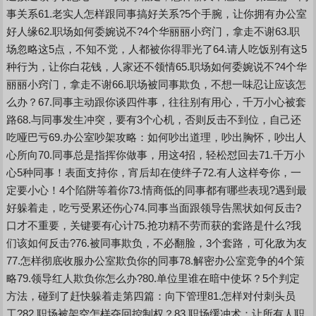
事关系61.老实人怎样跟同事搞好关系?5个手腕，让你拥有办公室
好人缘62.职场如何委婉说不?4个华丽丽小窍门，拿走不谢63.职
场忽略这5点，不知不觉，人都被你得罪光了64.请人吃饭别有这5
种行为，让你白花钱，人家还不领情65.职场如何委婉说不?4个华
丽丽小窍门，拿走不谢66.职场被同事欺负，不想一味忍让应该怎
么办？67.同事主动跟你谈四件事，往往别有用心，千万小心被套
路68.与同事发生冲突，要有3个心机，否则反击不到位，自己还
吃哑巴亏69.办公室吵架攻略：如何吵出道理，吵出胸怀，吵出人
心所向70.同事总是指挥你做事，用这4招，轻松怼回去71.千万小
心5种同事！表面支持你，宵后却在使绊子72.有人这样夸你，一
定要小心！4个陷阱等着你73.情商低的同事都有哪些表现?遇到最
好躲着走，吃亏受累还伤心74.同事当面跟领导告黑状如何反击?
口才不重要，关键要有心计75.抢功精不劳而获的套路是什么?我
们该如何反击?76.被同事欺负，不必翻脸，3个套路，可化敌为友
77.怎样彻底收服办公室欺负你的同事78.解密办公室竞争的4个策
略79.领导红人欺负你怎么办?80.单位里谁在暗中使坏？5个判定
方法，碰到了赶快躲着走第四篇：向下管理81.怎样对付刺头员
工?82.职场被架空怎样夺回控制权？83.职场缓冲术：让所有人职