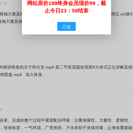
网站原价199终身会员现价99，截
论：0
止今日23：59结束
袖力量及核心力量强化-倒立预备.avi第3节课：体式之王-头倒立.avi第4
肩袖力量及核心力量强化---倒立预备...
已读
并精讲根基的主干和分支.mp4 第二节前屈篇前屈类8大体式正位讲解及错
置篇.mp4 加入终身...
0
转承、完成的整个过程中紧密配合呼吸；注重伸展性、力量性、柔韧性、
，张弛有度，一气呵成，广受推崇。汗水有助于身体排毒，让身体重获能