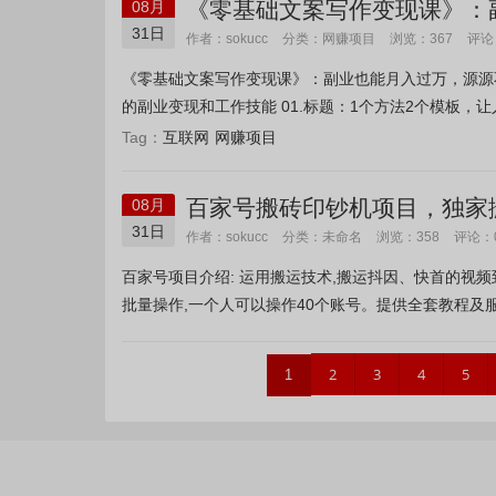
《零基础文案写作变现课》：
08月
31日
网赚项目
作者：sokucc
分类：
浏览：367
评论
《零基础文案写作变现课》：副业也能月入过万，源源不
的副业变现和工作技能 01.标题：1个方法2个模板，让人
互联网
网赚项目
Tag：
百家号搬砖印钞机项目，独家搬
08月
31日
未命名
作者：sokucc
分类：
浏览：358
评论：
百家号项目介绍: 运用搬运技术,搬运抖因、快首的视频到
批量操作,一个人可以操作40个账号。提供全套教程及服
2
3
4
5
1