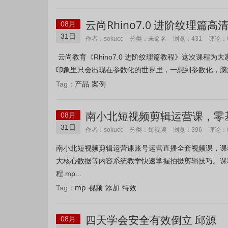
云尚Rhino7.0 进阶纹理篇
08月
31日
未命名
作者：sokucc
分类：
浏览：431
评论：
云尚教育《Rhino7.0 进阶纹理篇教程》这次课程为
印象里只会出现在参数化的世界里，一想到参数化，脑海
产品
案例
Tag：
南小北短视频剪辑运营课，零
08月
31日
短视频
作者：sokucc
分类：
浏览：396
评论：
南小北短视频剪辑运营课账号运营直播全套视频课，课
大核心数据等内容系统教学快速掌握拍摄剪辑技巧。课程目
程.mp...
mp
视频
添加
特效
Tag：
四天学会安全有效倒立 邱源
08月