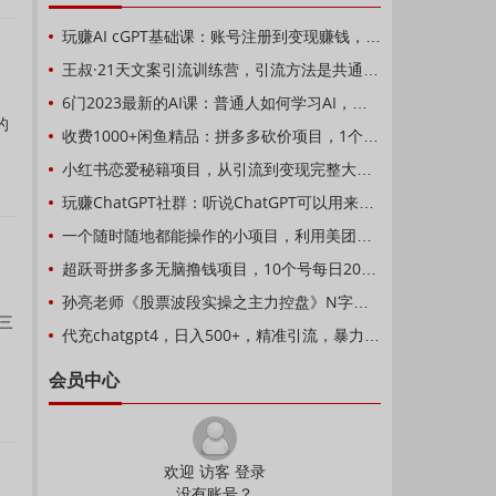
玩赚AI cGPT基础课：账号注册到变现赚钱，如何用cGPT打造被动收入
王叔·21天文案引流训练营，引流方法是共通的，适用于各行各业
6门2023最新的AI课：普通人如何学习AI，利用AI做PPT，绘画，写作等【音频+文档】
的
收费1000+闲鱼精品：拼多多砍价项目，1个号1天纯赚40+适合新手0门槛
小红书恋爱秘籍项目，从引流到变现完整大解析，看完立马就能实操【教程+资料】
玩赚ChatGPT社群：听说ChatGPT可以用来搞钱？从0到1保姆级教程
一个随时随地都能操作的小项目，利用美团拍客轻松日入50+【视频教程】
超跃哥拼多多无脑撸钱项目，10个号每日200-400元利润，可批量操作无限撸！
孙亮老师《股票波段实操之主力控盘》N字战法
三
代充chatgpt4，日入500+，精准引流，暴力变现【揭秘】
会员中心
欢迎 访客 登录
没有账号？