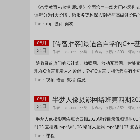
《奈学教育P7架构师1期》全面培养一线大厂P7级
课程分为4大阶段，微服务架构深入剖析与高级进阶阶段；
mp
设计
架构
Tag：
[传智播客]最适合自学的C+
08月
31日
未命名
作者：sokucc
分类：
浏览：393
评论：
随着目前热门的云计算、物联网、移动互联网、智能家
现在C语言开发人才紧俏，学好C语言，相信您会有个可
视频
语言
教程
信息
Tag：
半梦人像摄影网络班第四期20
08月
31日
未命名
作者：sokucc
分类：
浏览：352
评论：
半梦人像摄影网络班第四期2020课程目录视频课时01 直播课
时05 直播课.mp4课时06 精修人脸课.mp4课时07 复古调
课程
Tag：