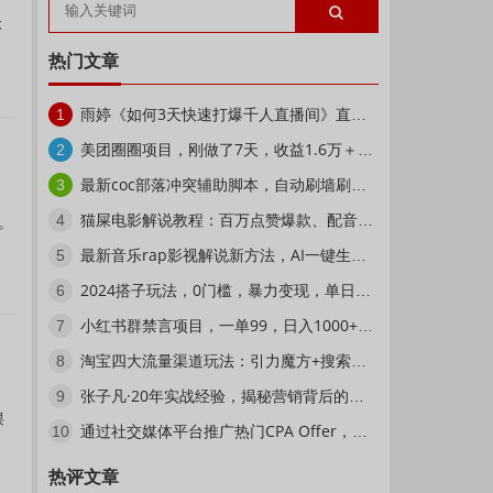
本
热门文章
雨婷《如何3天快速打爆千人直播间》直播冷启动
1
美团圈圈项目，刚做了7天，收益1.6万＋【揭秘】
2
最新coc部落冲突辅助脚本，自动刷墙刷资源捐兵布阵宝石【永久脚本+使用教程】
3
猫屎电影解说教程：百万点赞爆款、配音入门、1分钟出字幕PR剪辑、直播文案课等
4
。
最新音乐rap影视解说新方法，AI一键生成，五分钟一个视频，3天搞了1500【揭秘】
5
2024搭子玩法，0门槛，暴力变现，单日最高破四位数【揭秘】
6
小红书群禁言项目，一单99，日入1000+【揭秘】
7
淘宝四大流量渠道玩法：引力魔方+搜索流量提权+直通车+引爆手淘首页
8
张子凡·20年实战经验，揭秘营销背后的底层逻辑，突破思维局限，从根本上破解营销难题
9
课
通过社交媒体平台推广热门CPA Offer，日赚50美元–CPAGRIP的三种赚钱方法
10
热评文章