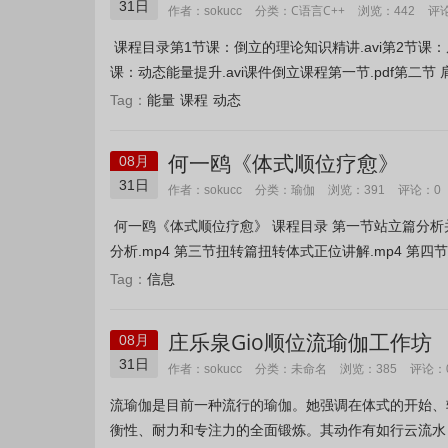
31日
C语言C++
作者：sokucc
分类：
浏览：442
评
课程目录第1节课：倒立的理论知识精讲.avi第2节课：肩
课：动态能量提升.avi课件倒立课程第一节.pdf第二节 
能量
课程
动态
Tag：
何一鸥《体式顺位疗愈》
08月
31日
瑜伽
作者：sokucc
分类：
浏览：391
评论：0
何一鸥《体式顺位疗愈》 课程目录 第一节站立篇分析
分析.mp4 第三节扭转篇扭转体式正位讲解.mp4 第四节倒
信息
Tag：
庄乐泉Gio顺位流瑜伽工作坊
08月
31日
未命名
作者：sokucc
分类：
浏览：385
评论：
流瑜伽是目前一种流行的瑜伽。她强调在体式的开始、
衡性、耐力和专注力的全面锻炼。其动作有如行云流水