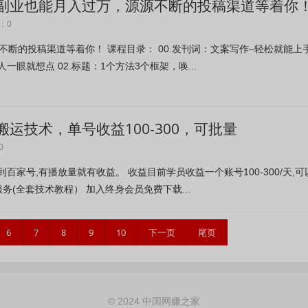
副业也能月入过万，源源不断的投稿渠道等着你
：0
断的投稿渠道等着你！ 课程目录： 00.发刊词：文案写作–轻松就能上
一眼就想点 02.标题：1个方法3个框架，唤...
运技术，单号收益100-300，可批量
0
百家号,有播放量就有收益。 收益目前学员收益一个账号100-300/天,可
务(全套技术教程） 加入终身会员免费下载...
6
7
8
9
10
下一页
尾页
© 2024 中国网赚之家