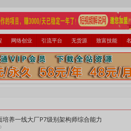
程
网络创业
引流平台
无货源
致富技能
面培养一线大厂P7级别架构师综合能力
0