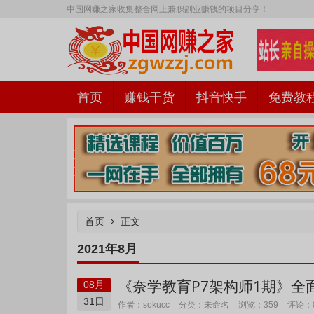
中国网赚之家收集整合网上兼职副业赚钱的项目分享！
首页
赚钱干货
抖音快手
免费教
中国网赚之家
首页
正文
2021年8月
《奈学教育P7架构师1期》全
08月
31日
未命名
作者：sokucc
分类：
浏览：359
评论：