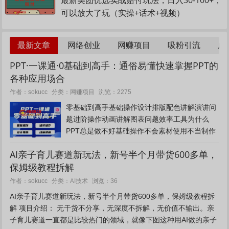
可以放大了玩（实操+话术+视频）
最新文章
网络创业
网赚项目
吸粉引流
成
PPT·一课通·0基础到高手：通俗易懂快速掌握PPT的
各种应用场合
网赚项目
作者：sokucc
分类：
浏览：2275
零基础到高手基础操作设计排版配色讲解演讲问
题进阶操作动画讲解图表问题效率工具为什么
PPT总是做不好基础操作不会素材使用不当制作
效率低下页面配色欠佳排版缺乏思路表达逻辑混
AI亲子育儿赛道新玩法，新号半个月带货600多单，
乱课程目录1先导课.mp42为什么要做
保姆级教程拆解
PPT.mp43_做PPT前要准备...
AI技术
作者：sokucc
分类：
浏览：36
AI亲子育儿赛道新玩法，新号半个月带货600多单，保姆级教程拆
解 项目介绍： 无干货不分享，无深度不拆解，无价值不输出。亲
子育儿赛道一直都是比较热门的领域，就像下图这种用AI做的亲子