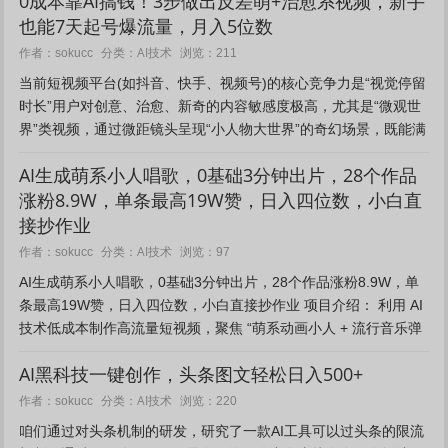
也能7天起号爆流量，月入5位数
AI技术
作者：sokucc
分类：
浏览：211
当前短视频平台(如抖音、快手、视频号)的核心竞争力是“视觉停留
时长”用户对创意、治愈、新奇的内容敏感度极高，尤其是“微观世
界”类视频，通过微距镜头呈现“小人物大世界”的奇幻场景，既能满
足用户解压需求，又能引发情感共鸣，极易获得高完播率和...
AI生成萌系小人唱歌，0基础3分钟出片，28个作品
涨粉8.9W，单条最高19W赞，日入四位数，小白直
接抄作业
AI技术
作者：sokucc
分类：
浏览：97
AI生成萌系小人唱歌，0基础3分钟出片，28个作品涨粉8.9W，单
条最高19W赞，日入四位数，小白直接抄作业 项目介绍： 利用 AI
技术低成本制作高流量短视频，聚焦 “萌系动画小人 + 流行音乐弹
唱” 垂类，通过虚拟角色的可爱形象与洗脑...
AI黑科技一键创作，头条图文轻松日入500+
AI技术
作者：sokucc
分类：
浏览：220
咱们通过对头条机制的研发，研究了一款AI工具可以过头条的限流