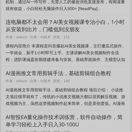
机制，通过AI一件写作，无需人工的修改润色直接发布，有阅读量
就有收益，小白轻松无脑操作日入500+ [NeadPay]...
连电脑都不太会用？AI美女视频课专治小白，1小时
从安装到出片，门槛低到没朋友
AI技术
作者：sokucc
分类：
浏览：151
课程内容简介 本课程是抖音爆款AI美女视频课，主打傻瓜式操作、
一学就会，新手1小时即可上手。主课讲解AI美女视频制作全流
程；进阶课涵盖前期搭建准备与安装、基础界面操作、主模型认知
及应用、无国界绘图提示逻辑、语法掌握与分解、女神题词插件...
AI漫画推文常用剪辑手法，基础剪辑组合教程
AI技术
作者：sokucc
分类：
浏览：146
AI漫画推文常用剪辑手法，基础剪辑组合教程 项目介绍： 小说推
文项目很早就有了，传统的小说推文视频大都以混剪解压视频、游
戏视频为主，虽然这类视频制作起来简单，但是原创度低。AI漫画
推文视频中的图片都是由AI绘画软件生成，图片均属于原创，整...
AI智投EA量化操作技术训练营，软件自动操作，简
单学习轻松上入手日入30-100U
AI技术
作者：sokucc
分类：
浏览：166