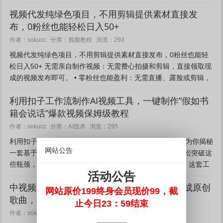
对话育儿视频这段时间就非常火 课程内容： 生成好的视频...
视频代发纯绿色项目，不用剪辑提供素材直接发
布，0粉丝也能轻松日入50+
视频教程
作者：sokucc
分类：
浏览：293
视频代发纯绿色项目，不用剪辑提供素材直接发布，0粉丝也能轻
松日入50+ 无需亲自制作视频：无需费心拍摄和剪辑，直接领取现
成的视频发布即可。 • 零粉丝也能盈利：无需直播、露脸或剪辑，
即使没有粉丝，账号未实名也能实现变现。 • 操作...
利用扣子工作流制作AI视频工具，一键制作“假如书
籍会说话”爆款视频保姆级教程
AI技术
作者：sokucc
分类：
浏览：295
利用扣子工作流制作AI视频工具，保姆级教程 今天，我将为你揭秘
网站公告
一套基于”Coze工作流”的自动化视频生成智能体，帮你轻松突破这
些瓶颈，批量制作高质量的”假如书籍会说话”类访谈视频。这套工
活动公告
作流有多高效？只需输入书名，3-5分钟即可生成一条...
中视频新风口：AI数字人创作歌曲。0基础生成原创
网站原价199终身会员现价99，截
歌曲，单日变现1000＋
止今日23：59结束
AI技术
作者：sokucc
分类：
浏览：56