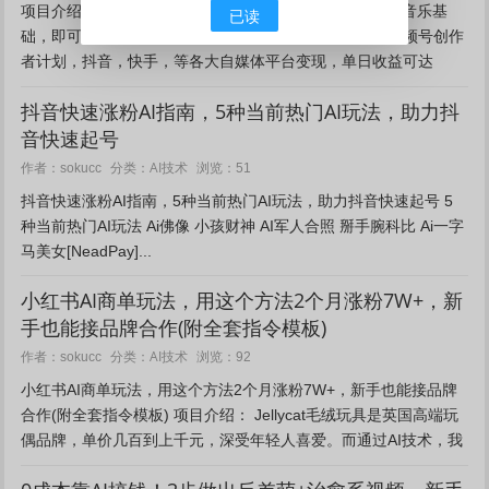
项目介绍：本项目通过AI技术打造专属数字人歌手，无须音乐基
已读
础，即可生成高质量的原创歌曲内容，可通过中视频，视频号创作
者计划，抖音，快手，等各大自媒体平台变现，单日收益可达
1000元+，0基础小白也可轻松掌握，项目操作简单，感兴趣的兄
抖音快速涨粉AI指南，5种当前热门AI玩法，助力抖
弟们...
音快速起号
AI技术
作者：sokucc
分类：
浏览：51
抖音快速涨粉AI指南，5种当前热门AI玩法，助力抖音快速起号 5
种当前热门AI玩法 Ai佛像 小孩财神 AI军人合照 掰手腕科比 Ai一字
马美女[NeadPay]...
小红书AI商单玩法，用这个方法2个月涨粉7W+，新
手也能接品牌合作(附全套指令模板)
AI技术
作者：sokucc
分类：
浏览：92
小红书AI商单玩法，用这个方法2个月涨粉7W+，新手也能接品牌
合作(附全套指令模板) 项目介绍： Jellycat毛绒玩具是英国高端玩
偶品牌，单价几百到上千元，深受年轻人喜爱。而通过AI技术，我
们可以1:1复刻它的毛绒质感，制作各种“毛绒...
0成本靠AI搞钱！3步做出反差萌+治愈系视频，新手