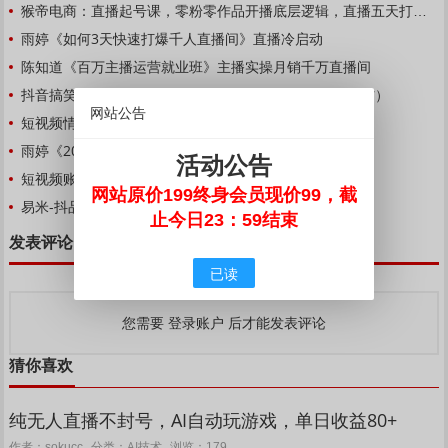
猴帝电商：直播起号课，零粉零作品开播底层逻辑，直播五天打爆广场流量
雨婷《如何3天快速打爆千人直播间》直播冷启动
陈知道《百万主播运营就业班》主播实操月销千万直播间
抖音搞笑视频剪辑教学 每天两小时轻松剪爆款（附带素材）
网站公告
短视频情感文案资源大合集 上万条各类情感文案
雨婷《2021服装直播运营落地实操课》新号0粉快速带货
活动公告
短视频账号运营课程：从话术到短视频运营再到直播带货
网站原价199终身会员现价99，截
易米-抖品牌流量研究院《3天从小白到直播控盘大师》
止今日23：59结束
发表评论:
已读
登录账户
您需要
后才能发表评论
猜你喜欢
纯无人直播不封号，AI自动玩游戏，单日收益80+
AI技术
作者：sokucc
分类：
浏览：179