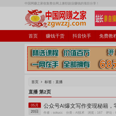
中国网赚之家收集整合网上兼职副业赚钱的项目分享！
首页
赚钱干货
抖音快手
免费教
中国网赚之家
首页
标签：直播
直播 第2页
公众号AI爆文写作变现秘籍，
05月
20日
AI技术
作者：sokucc
分类：
浏览：167
评论：