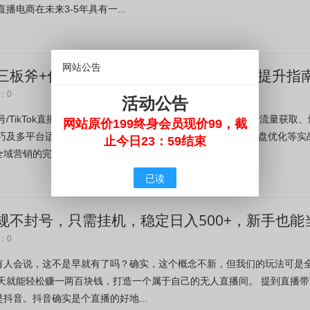
播电商在未来3-5年具有一...
网站公告
板斧+付费投放优化,多平台起号与GMV提升指
：0
活动公告
号/TikTok直播电商全链路运营，涵盖起盘准备、自然流与付费流量获取、
网站原价199终身会员现价99，截
技巧及多平台适配策略。包含直播间搭建、短视频引流、数据复盘优化等实
止今日23：59结束
域营销的完整解决方案，...
已读
不封号，只需挂机，稳定日入500+，新手也能
：0
有人会说，这不是早就有了吗？确实，这个概念不新，但我们的玩法可是
天就能轻松赚一两百块钱，打造一个属于自己的无人直播间。 提到直播带
抖音。抖音确实是个直播的好地...