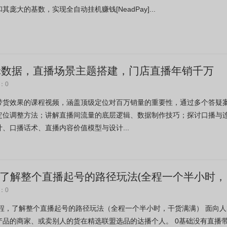
庞大的基数，实现全自动挂机赚钱[NeadPay]...
逻辑数据，直播场景主题搭建，门店直播年销千万
：0
带货效果的课程视频，涵盖顶级定位对百万销量的重要性，通过多个答疑
定位调整方法；讲解直播间流量的底层逻辑、数据制作技巧；探讨口播与
、口播话术、直播内容价值模型与设计...
，了解整个直播起号的路径玩法(全程一个半小时，
：0
流程，了解整个直播起号的路径玩法（全程一个半小时，干货满满） 面向人
产品的商家、或卖别人的货在精选联盟选品的达播个人。 0基础没有直播