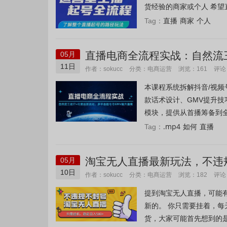
货经验的商家或个人 希望直
直播
商家
个人
Tag：
直播电商全流程实战：自然流三
05月
11日
电商运营
作者：sokucc
分类：
浏览：161
评论
本课程系统拆解抖音/视频
款话术设计、GMV提升
模块，提供从首播筹备到全
.mp4
如何
直播
Tag：
淘宝无人直播最新玩法，不违规
05月
天开单！
10日
电商运营
作者：sokucc
分类：
浏览：182
评论
提到淘宝无人直播，可能
新的。 你只需要挂着，每
货，大家可能首先想到的是