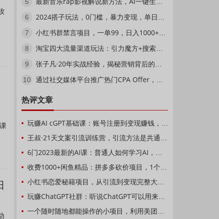
最新音乐rap影视解说新方法，AI一键生成，五分钟一个视频，3天搞了1500【揭秘】
5
攻
2024搭子玩法，0门槛，暴力变现，单日最高破四位数【揭秘】
6
小红书群禁言项目，一单99，日入1000+【揭秘】
7
淘宝四大流量渠道玩法：引力魔方+搜索流量提权+直通车+引爆手淘首页
8
张子凡·20年实战经验，揭秘营销背后的底层逻辑，突破思维局限，从根本上破解营销难题
9
通过社交媒体平台推广热门CPA Offer，日赚50美元–CPAGRIP的三种赚钱方法
10
热评文章
、
玩赚AI cGPT基础课：账号注册到变现赚钱，如何用cGPT打造被动收入
础课
王叔·21天文案引流训练营，引流方法是共通的，适用于各行各业
6门2023最新的AI课：普通人如何学习AI，利用AI做PPT，绘画，写作等【音频+文档】
收费1000+闲鱼精品：拼多多砍价项目，1个号1天纯赚40+适合新手0门槛
小红书恋爱秘籍项目，从引流到变现完整大解析，看完立马就能实操【教程+资料】
日
玩赚ChatGPT社群：听说ChatGPT可以用来搞钱？从0到1保姆级教程
一个随时随地都能操作的小项目，利用美团拍客轻松日入50+【视频教程】
动