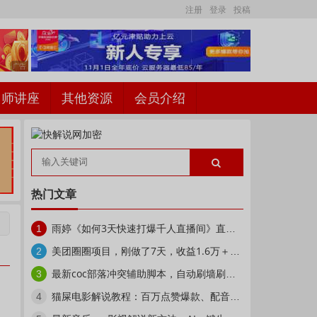
注册
登录
投稿
名师讲座
其他资源
会员介绍
热门文章
雨婷《如何3天快速打爆千人直播间》直播冷启动
1
美团圈圈项目，刚做了7天，收益1.6万＋【揭秘】
2
最新coc部落冲突辅助脚本，自动刷墙刷资源捐兵布阵宝石【永久脚本+使用教程】
3
猫屎电影解说教程：百万点赞爆款、配音入门、1分钟出字幕PR剪辑、直播文案课等
4