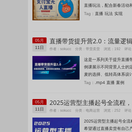
直播玩法，配合新春活动和其
直播
玩法
实现
Tag：
直播带货提升营2.0：流量
05月
11日
带货卖货
作者：sokucc
分类：
浏览：192
评论
这是一系列关于提升直播
例课展示不同背景人士的
麦的选择、低转高体系设计
.mp4
直播
案例
Tag：
2025运营型主播起号全流程
05月
干货满满)
11日
电商运营
作者：sokucc
分类：
浏览：252
评论
2025运营型主播起号全
希望通过直播卖货有自己