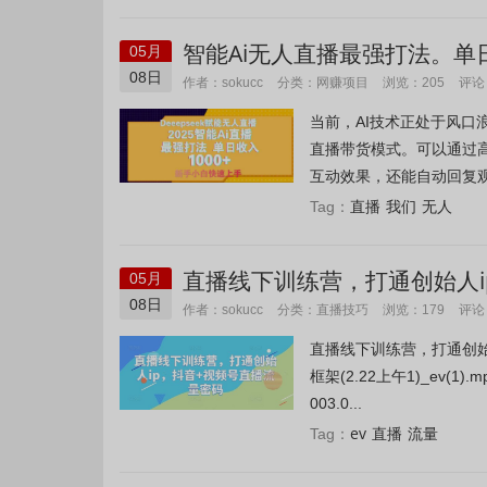
智能Ai无人直播最强打法。单日
05月
08日
网赚项目
作者：sokucc
分类：
浏览：205
评论
当前，AI技术正处于风
直播带货模式。可以通过
互动效果，还能自动回复观
直播
我们
无人
Tag：
直播线下训练营，打通创始人i
05月
08日
直播技巧
作者：sokucc
分类：
浏览：179
评论
直播线下训练营，打通创始人
框架(2.22上午1)_ev(1)
003.0...
ev
直播
流量
Tag：