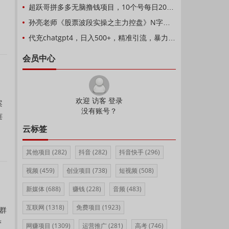
超跃哥拼多多无脑撸钱项目，10个号每日200-400元利润，可批量操作无限撸！
孙亮老师《股票波段实操之主力控盘》N字战法
代充chatgpt4，日入500+，精准引流，暴力变现【揭秘】
会员中心
欢迎 访客 登录
案
没有账号？
连
云标签
其他项目
(282)
抖音
(282)
抖音快手
(296)
视频
(459)
创业项目
(738)
短视频
(508)
新媒体
(688)
赚钱
(228)
音频
(483)
互联网
(1318)
免费项目
(1923)
群
带
网赚项目
(1309)
运营推广
(281)
高考
(746)