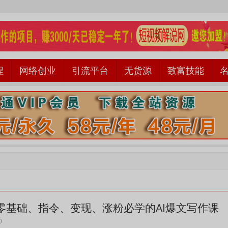
程
网络创业
引流平台
无货源
致富技能
零基础、指令、变现、涨粉必学的AI爆文写作课
0