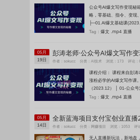
公众号AI爆文写作变现秘
略，零基础、指令、变现、
├─01.AI爆文基础课(2023.12
爆文
.mp4
直播
Tag：
彭涛老师·公众号AI爆文写作
05月
19日
AI技术
作者：sokucc
分类：
浏览：173
评论：
课程介绍： 课程来自彭涛
涨粉必学的AI爆文写作课。
（2023.12） │ 01-公众号
爆文
.mp4
直播
Tag：
全新蓝海项目支付宝创业直播2
05月
利润5000+【揭秘】
14日
网赚项目
作者：sokucc
分类：
浏览：1053
评
无人直播新玩法，新地盘，